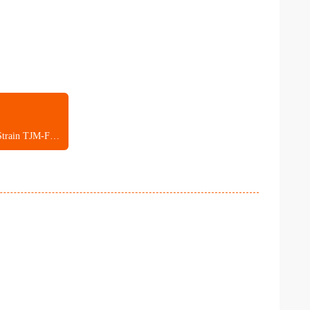
Highly Pathogenic Porcine Reproductive and Respiratory Syndrome Vaccine, Live (Strain TJM-F92)