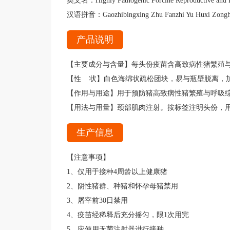
英文名：Highly Pathogenic Porcine Reproductive and Re
汉语拼音：Gaozhibingxing Zhu Fanzhi Yu Huxi Zong
产品说明
【主要成分与含量】每头份疫苗含高致病性猪繁殖与呼吸
【性 状】白色海绵状疏松团块，易与瓶壁脱离，
【作用与用途】用于预防猪高致病性猪繁殖与呼吸
【用法与用量】颈部肌肉注射。按标签注明头份，用
生产信息
【注意事项】
1、仅用于接种4周龄以上健康猪
2、阴性猪群、种猪和怀孕母猪禁用
3、屠宰前30日禁用
4、疫苗经稀释后充分摇匀，限1次用完
5、应使用无菌注射器进行接种