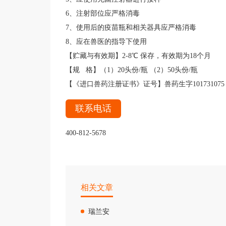
6、注射部位应严格消毒
7、使用后的疫苗瓶和相关器具应严格消毒
8、应在兽医的指导下使用
【贮藏与有效期】2-8℃ 保存，有效期为18个月
【规 格】（1）20头份/瓶 （2）50头份/瓶
【《进口兽药注册证书》证号】
兽药生字101731075
联系电话
400-812-5678
相关文章
瑞兰安