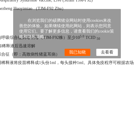
spiratory Syndrome Vaccine, Live (Strain TJM-F92)
hezheng Huoyimiao （TJM-F92 Zhu）
在浏览我们的硕腾猪业网站时使用cookies来改
善您的体验。如果继续使用此网站，则表示您同意
使用它们。要了解更多信息，请查看我们的cookie策
略和隐私策略。
5.0
综合征病毒弱毒（TJM-F92株）至少10
TCID
50
加稀释液后迅速溶解
我已知晓
去看看
综合征（即：高致病性猪蓝耳病）
稀释液将疫苗稀释成1头份1ml，每头接种1ml。具体免疫程序可根据农