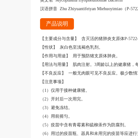
英文名 Mycoplasma Hyopneumoniae Bacterin
汉语拼音 Zhu Zhiyuantifeiyan Miehuoyimiao（P-5722
产品说明
【主要成分与含量】 含灭活的猪肺炎支原体P-5722-
【性状】 灰白色至浅褐色乳剂。
【作用与用途】 用于预防猪支原体肺炎。
【用法与用量】 肌肉注射。3周龄以上的健康猪，每
【不良反应】 一般无肉眼可见不良反应。极少数
【注意事项】
（1）仅用于接种健康猪。
（2）开封后一次用完。
（3）避免冻结。
（4）用前摇匀。
（5）疫苗中含有青霉素和硫柳汞作为防腐剂。
（6）用过的疫苗瓶、器具和未用完的疫苗等应进行