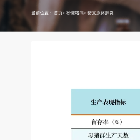
当前位置 :
首页
>
秒懂猪病
> 猪支原体肺炎